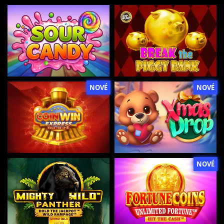
NOVÉ
NOVÉ
NOVÉ