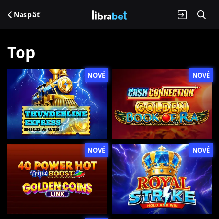
Naspäť
Top
NOVÉ
NOVÉ
NOVÉ
NOVÉ